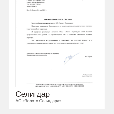
Cелигдар
AO «Золото Селигдара»